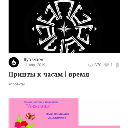
Ilya Gaev
670
1
11 апр. 2019
Принты к часам | время
#проекты