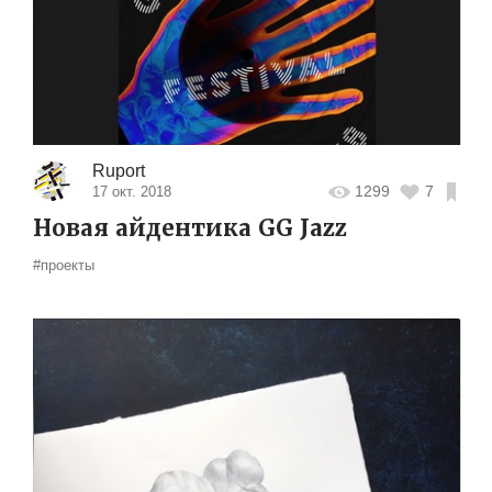
Ruport
1299
7
17 окт. 2018
Новая айдентика GG Jazz
#проекты