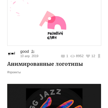
good
1
8952
12
10 апр. 2019
Анимированные логотипы
#проекты