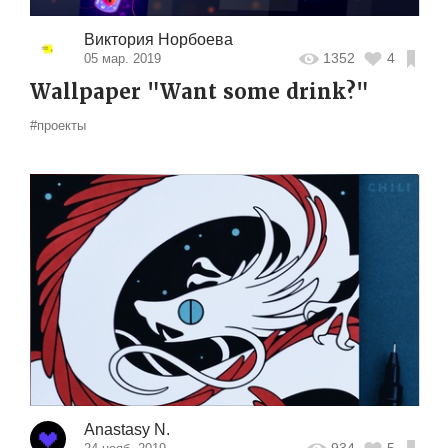
Виктория Норбоева
1352
4
05 мар. 2019
Wallpaper "Want some drink?"
#проекты
Anastasy N.
934
5