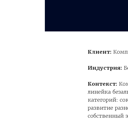
Клиент:
Компа
Индустрия:
Б
Контекст:
Ко
линейка беза
категорий: со
развитие разн
собственный 