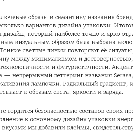
ключевые образы и семантику названия бренд
есколько вариантов дизайна упаковки. Итог
 дизайн, который наиболее точно и ярко отр
авным визуальным образом была выбрана вклю
 Тонкие светлые линии повторяют её силуэт
дину между минимализмом и достоверностью,
технологичности и футуристичности. Акцент
да — непрерывный леттеринг названия Seras
акаливания лампочки. Радиальный градиент,
тсылает к образам света, яркости и заряда.
re гордится безопасностью составов своих пр
олнение к основному дизайну упаковки энер
 вкусами мы добавили клеймы, свидетельст