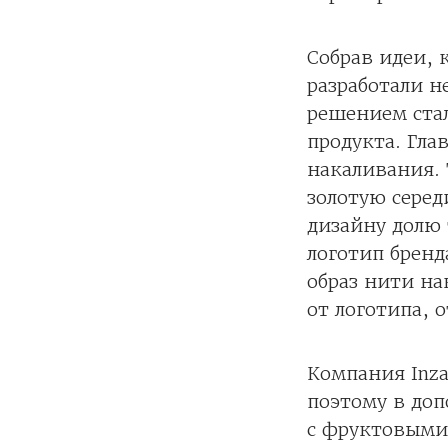
Собрав идеи, 
разработали н
решением стал
продукта. Гл
накаливания.
золотую сере
дизайну долю 
логотип брен
образ нити н
от логотипа, о
Компания Inza
поэтому в доп
с фруктовыми