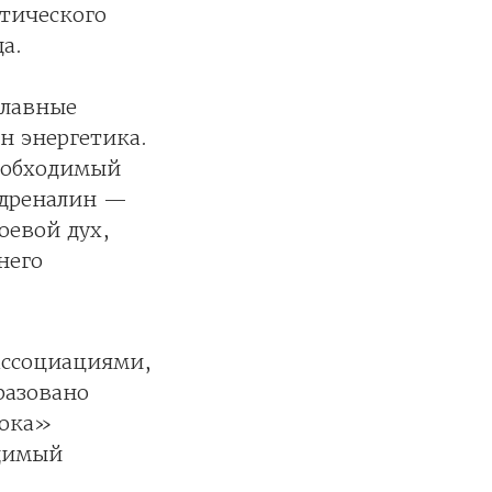
етического
а.
главные
н энергетика.
необходимый
адреналин —
оевой дух,
него
ассоциациями,
разовано
лока»
одимый