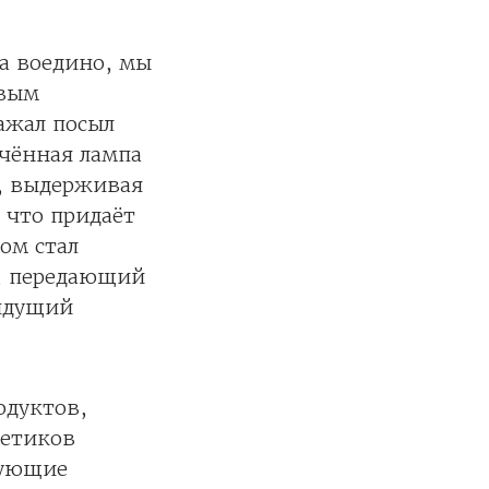
а воедино, мы
овым
ажал посыл
чённая лампа
ы, выдерживая
 что придаёт
ом стал
a, передающий
 идущий
одуктов,
гетиков
вующие