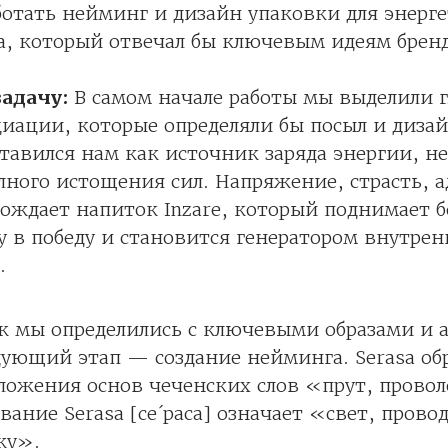
отать нейминг и дизайн упаковки для энерг
a, который отвечал бы ключевым идеям бренд
адачу:
В самом начале работы мы выделили 
циации, которые определяли бы посыл и дизай
тавился нам как источник заряда энергии, 
ного истощения сил. Напряжение, страсть, 
вождает напиток Inzare, который поднимает б
 в победу и становится генератором внутрен
.
ак мы определились с ключевыми образами и 
дующий этап — создание нейминга. Serasa об
ложения основ чеченских слов «прут, прово
вание Serasa [се´раса] означает «свет, пров
ку».