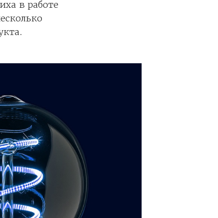
иха в работе
есколько
укта.