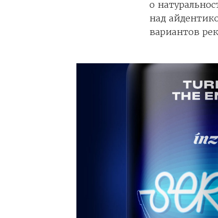
о натуральнос
над айдентик
вариантов ре