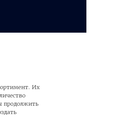
сортимент. Их
личество
бы продолжить
оздать