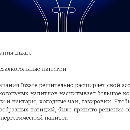
ния Inzare
езалкогольные напитки
мпания Inzare решительно расширяет свой ас
лкогольных напитков насчитывает большое ко
ки и нектары, холодные чаи, газировки. Что
ообразных позиций, было принято решение с
энергетический напиток.