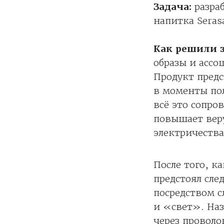
Задача:
разраб
напитка Seras
Как решили з
образы и ассо
Продукт предс
в моменты пол
всё это сопро
повышает веру
электричества
После того, к
предстоял сле
посредством с
и «свет». Наз
через проволо