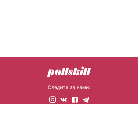
Следите за нами:
© 2026 pollskill.com Все права защищены.
i@pllsll.com
Политика конфиденциальности
Правообладателям
О сайте
Помощь