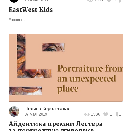
15 нояб. 2017
EastWest Kids
#проекты
Полина Королевская
1936
1
1
07 мая. 2019
Айдентика премии Лестера
за портретную живопись