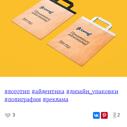
#логотип
#айдентика
#дизайн_упаковки
#полиграфия
#реклама
3
2