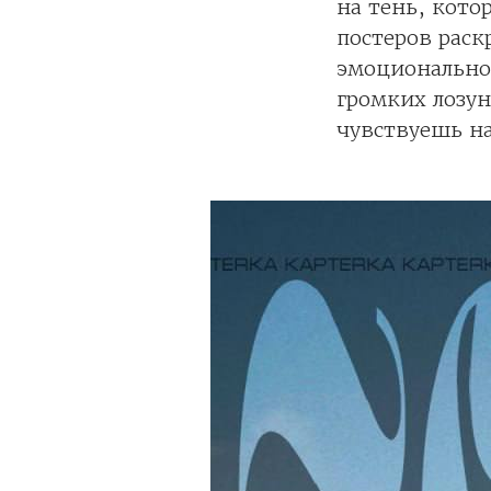
на тень, кото
постеров рас
эмоциональног
громких лозун
чувствуешь на