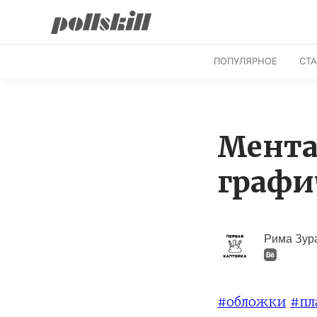
ПОПУЛЯРНОЕ
СТ
Мента
графи
Рима Зур
#обложки
#пл