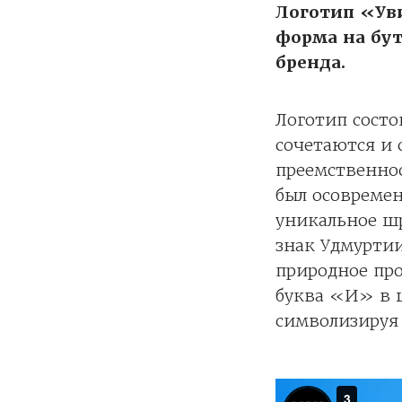
Логотип «Ув
форма на бу
бренда.
Логотип состо
сочетаются и 
преемственнос
был осовремен
уникальное ш
знак Удмуртии
природное про
буква «И» в 
символизируя 