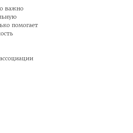
ло важно
альную
ько помогает
ность
 ассоциации