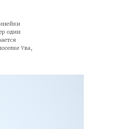
линейки
ер один
вается
оселке Ува,