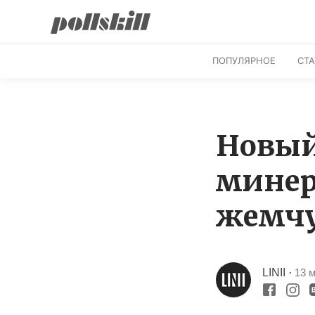
ПОПУЛЯРНОЕ
СТ
Новый
минер
жемчу
LINII
·
13 м