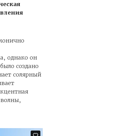
ческая
овления
рмонично
а, однако он
 было создано
нает солярный
ивает
акцентная
 волны,