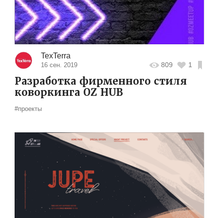
TexTerra
809
1
16 сен. 2019
Разработка фирменного стиля
коворкинга OZ HUB
#проекты