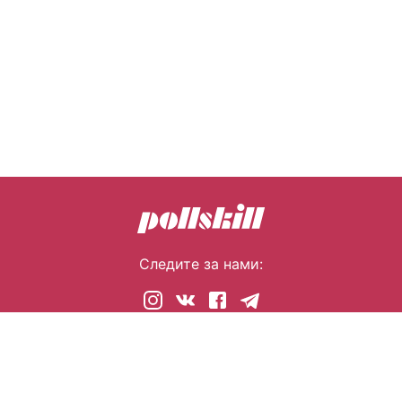
Следите за нами:
© 2026 pollskill.com Все права защищены.
i@pllsll.com
Политика конфиденциальности