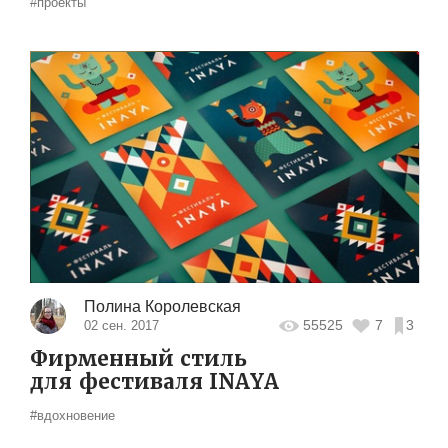
#проекты
Полина Королевская
55525
7
3
02 сен. 2017
Фирменный стиль
для фестиваля INAYA
#вдохновение