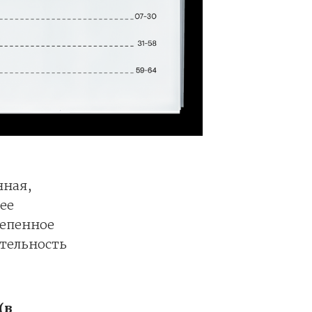
нная,
ее
тепенное
тельность
(в