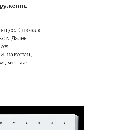
огружения
оящее. Сначала
ст. Далее
 он
 И наконец,
м, что же