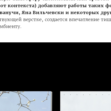
от контекста) добавляют работы таких ф
ванучи, Яна Вильчевски и некоторых дру
твующей верстке, создается впечатление ти
эмбиенту.