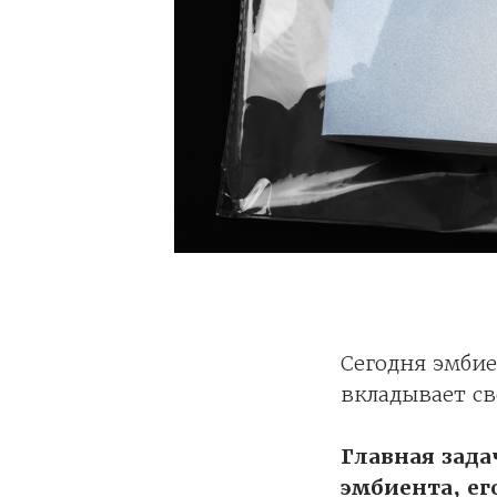
Cегодня эмбие
вкладывает с
Главная зад
эмбиента, ег