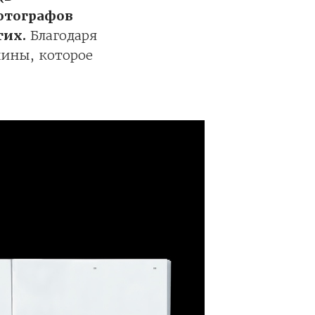
отографов
гих.
Благодаря
шины, которое