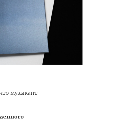
 что музыкант
менного