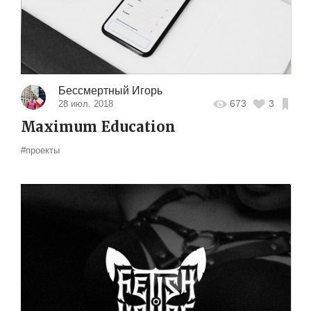
Бессмертный Игорь
673
3
28 июл. 2018
Maximum Education
#проекты