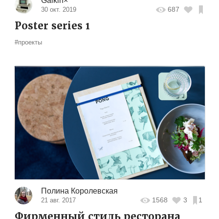
Galkin×
687
30 окт. 2019
Poster series 1
#проекты
Полина Королевская
1568
3
1
21 авг. 2017
Фирменный стиль ресторана