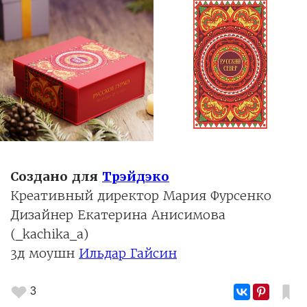
Создано для
Трэйдэко
Креативный директор Мария Фурсенко
Дизайнер Екатерина Анисимова
(_kachika_a)
3д моушн
Ильдар Гайсин
3