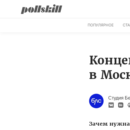
ПОПУЛЯРНОЕ
СТ
Конце
в Мос
Студия Б
Зачем нужна