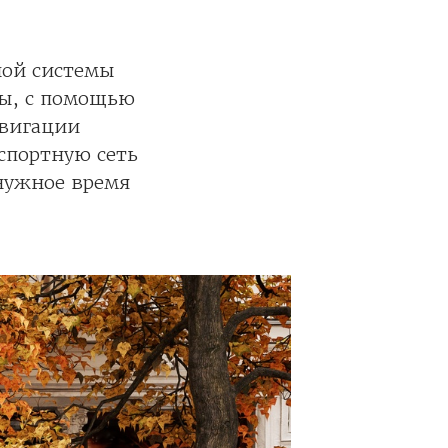
ой системы
обы, с помощью
авигации
спортную сеть
нужное время