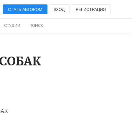
СТАТЬ АВТОРОМ
ВХОД
РЕГИСТРАЦИЯ
СТУДИИ
ПОИСК
СОБАК
БАК