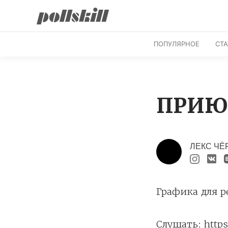
ПОПУЛЯРНОЕ
СТ
ПРИЮ
ЛЕКС ЧЁ
Графика для 
Слушать: https