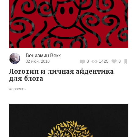
Вениамин Векк
3
1425
3
02 июн. 2018
Логотип и личная айдентика
для блога
#проекты