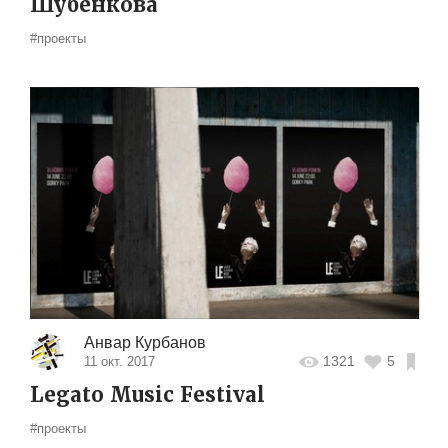
Шубенкова
#проекты
Анвар Курбанов
1321
5
11 окт. 2017
Legato Music Festival
#проекты