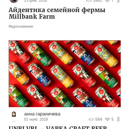
1642
7
23 фев. 2018
Айдентика семейной фермы
Millbank Farm
#вдохновение
анна гараничева
584
5
01 нояб. 2019
UNBLVBL – VARKA CRAFT BEER