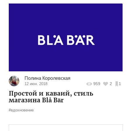
Полина Королевская
959
2
1
12 июн. 2018
Простой и каваий, стиль
магазина Blå Bär
#вдохновение