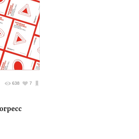
638
7
огресс