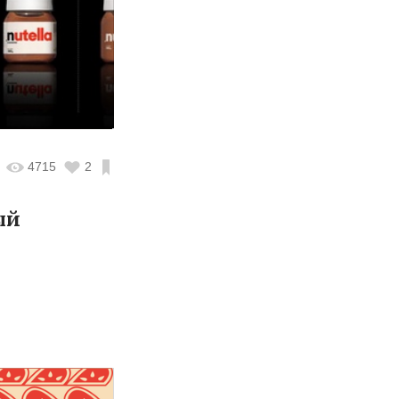
4715
2
ый