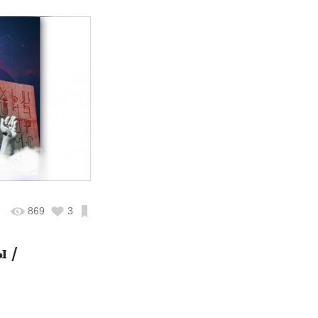
869
3
ы /