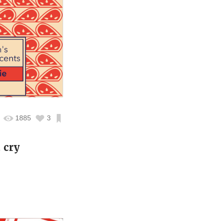
1885
3
 cry