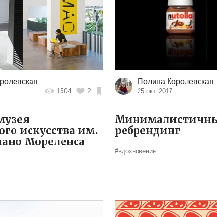
ролевская
Полина Королевская
1504
2
9
25 окт. 2017
музея
Минималистичн
ого искусства им.
ребрендинг
иано Мореленса
#вдохновение