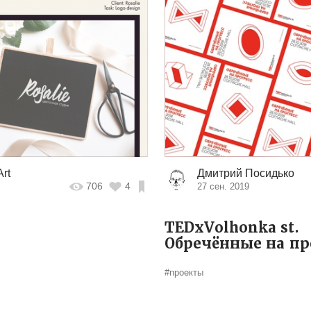
rt
Дмитрий Посидько
706
4
27 сен. 2019
TEDxVolhonka st.
Обречённые на пр
#проекты