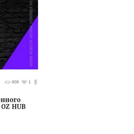
808
1
енного
 OZ HUB