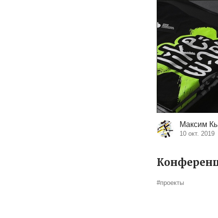
Максим Кы
10 окт. 2019
Конференц
#проекты