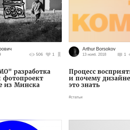
рович
Arthur Borsokov
506
1
1
9
13 нояб. 2018
O" разработка
Процесс восприя
и фотопроект
и почему дизайн
е из Минска
это знать
#статьи