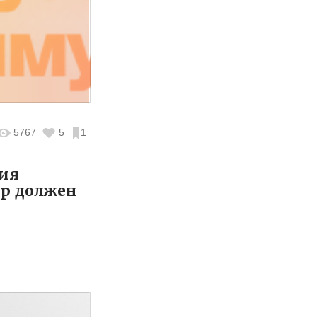
5767
5
1
тия
ер должен