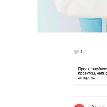
1
Проект опублик
проектом, напис
автором»
Zurashvil