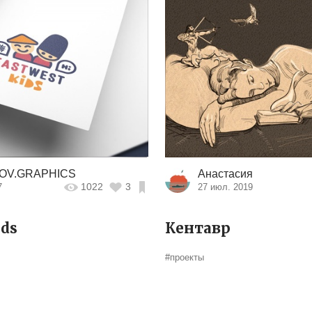
OV.GRAPHICS
Анастасия
1022
3
7
27 июл. 2019
ids
Кентавр
#проекты