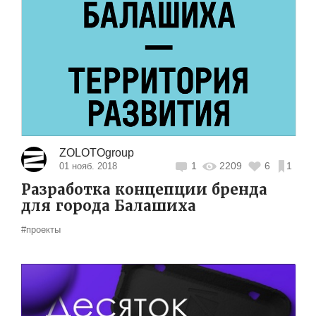
ZOLOTOgroup
1
2209
6
1
01 нояб. 2018
Разработка концепции бренда
для города Балашиха
#проекты