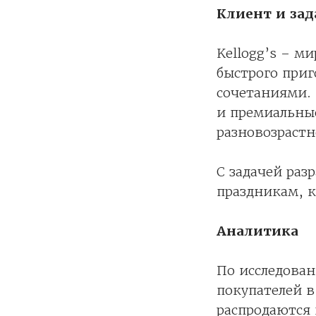
Клиент и зад
Kellogg’s – м
быстрого при
сочетаниями. 
и премиальные
разновозрастн
С задачей ра
праздникам, к
Аналитика
По исследова
покупателей в
распродаются 