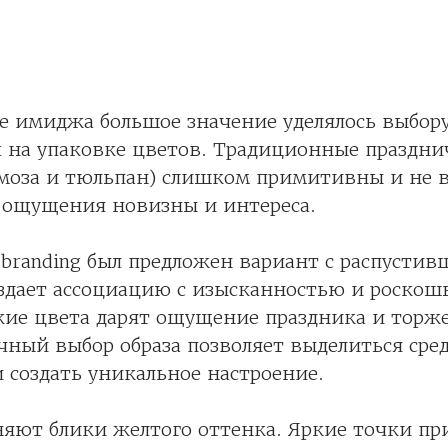
е имиджа большое значение уделялось выбор
 на упаковке цветов. Традиционные праздни
моза и тюльпан) слишком примитивны и не
й ощущения новизны и интереса.
branding был предложен вариант с распусти
оздает ассоциацию с изысканностью и роско
кие цвета дарят ощущение праздника и торж
ный выбор образа позволяет выделиться сре
 создать уникальное настроение.
няют блики желтого оттенка. Яркие точки п