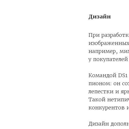
Дизайн
При разработк
изображенных
например, ми
у покупателе
Командой DS1 
пионом: он с
лепестки и яр
Такой нетипич
конкурентов и
Дизайн допол