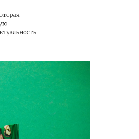
оторая
мую
актуальность