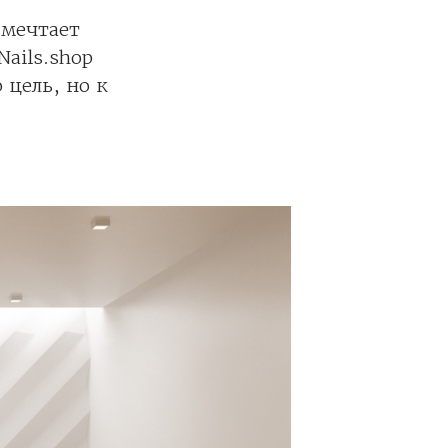
 мечтает
ails.shop
 цель, но к