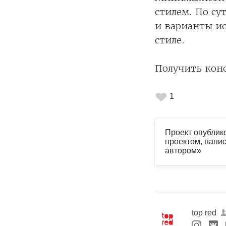
стилем. По су
и варианты и
стиле.
Получить кон
1
Проект опублик
проектом, напис
автором»
top red