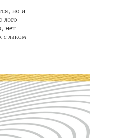
ся, но и
о лого
, нет
 с лаком