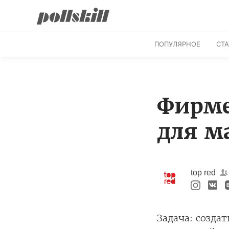
ПОПУЛЯРНОЕ
СТ
Фирме
для м
top red
Задача: созд