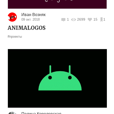
Иван Возняк
1
2699
15
1
09 окт. 2018
ANIMALOGOS
#проекты
Полина Королевская