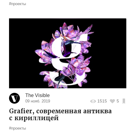
#проекты
The Visible
1515
5
09 нояб. 2019
Grafier, современная антиква
с кириллицей
#проекты