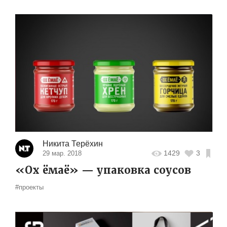
Никита Терёхин
1429
3
29 мар. 2018
«Ох ёмаё» — упаковка соусов
#проекты