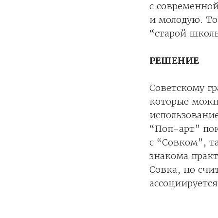
с современной
и молодую. То
“старой школ
РЕШЕНИЕ
Советскому гр
которые можно
использование
“Поп-арт” по
с “Совком”, т
знакома практ
Совка, но счи
ассоциируется