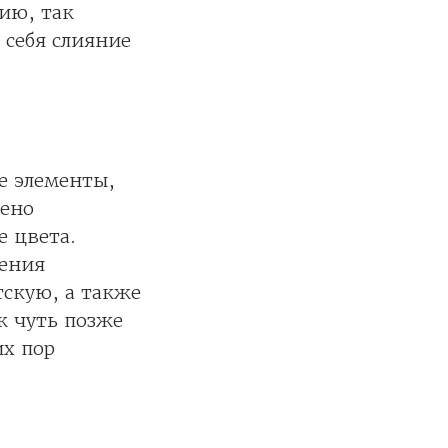
рию, так
 себя слияние
е элементы,
нено
е цвета.
щения
тскую, а также
к чуть позже
их пор