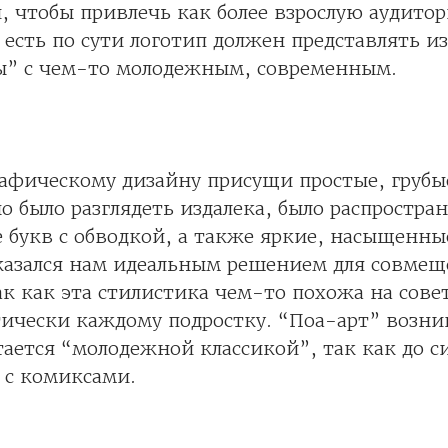
, чтобы привлечь как более взрослую аудито
 есть по сути логотип должен представлять из
ы” с чем-то молодежным, современным.
афическому дизайну присущи простые, грубы
 было разглядеть издалека, было распростра
 букв с обводкой, а также яркие, насыщенны
казался нам идеальным решением для совме
ак как эта стилистика чем-то похожа на сове
ически каждому подростку. “Поа-арт” возни
тается “молодежной классикой”, так как до с
 с комиксами.