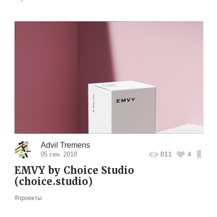
Advil Tremens
811
4
05 сен. 2018
EMVY by Choice Studio
(choice.studio)
#проекты