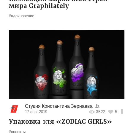
мира Graphilately
#вдохновение
Студия Константина Зернаева
3522
5
17 апр. 2019
Упаковка эля «ZODIAC GIRLS»
#проекты