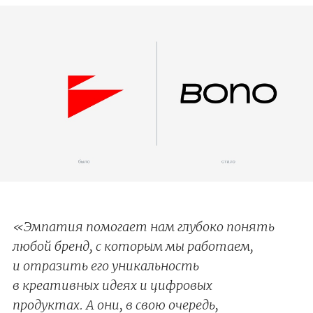
«Эмпатия помогает нам глубоко понять
любой бренд, с которым мы работаем,
и отразить его уникальность
в креативных идеях и цифровых
продуктах. А они, в свою очередь,