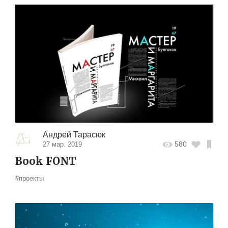
Андрей Тарасюк
580
27 мар. 2019
Book FONT
#проекты