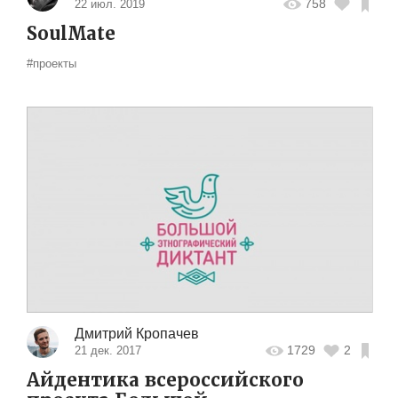
758
22 июл. 2019
SoulMate
#проекты
Дмитрий Кропачев
1729
2
21 дек. 2017
Айдентика всероссийского