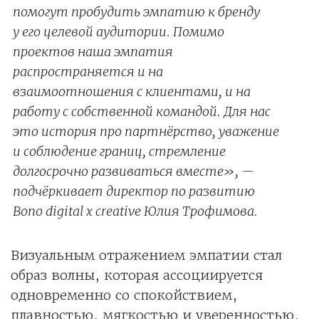
помогут пробудить эмпатию к бренду
у его целевой аудитории. Помимо
проектов наша эмпатия
распространяется и на
взаимоотношения с клиентами, и на
работу с собственной командой. Для нас
это история про партнёрство, уважение
и соблюдение границ, стремление
долгосрочно развиваться вместе», —
подчёркивает директор по развитию
Bono digital x creative Юлия Трофимова.
Визуальным отражением эмпатии стал
образ волны, которая ассоциируется
одновременно со спокойствием,
плавностью, мягкостью и уверенностью,