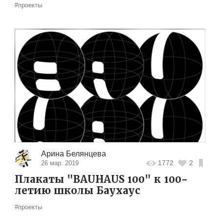
#проекты
Арина Белянцева
1772
2
26 мар. 2019
Плакаты "BAUHAUS 100" к 100-
летию школы Баухаус
#проекты