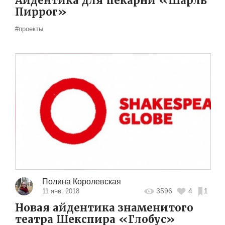
Айдентика для пекарни «Шарль
Пиррог»
#проекты
Полина Королевская
3596
4
1
11 янв. 2018
Новая айдентика знаменитого
театра Шекспира «Глобус»