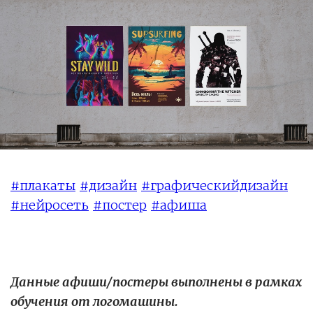
#плакаты
#дизайн
#графическийдизайн
#нейросеть
#постер
#афиша
Данные афиши/постеры выполнены в рамках
обучения от логомашины.