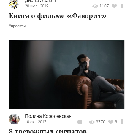
Диана Авакян
1107
20 июл. 2019
Книга о фильме «Фаворит»
#проекты
Полина Королевская
1
3770
9
10 окт. 2017
8 тревожных сигналов,