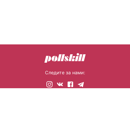
Следите за нами:
© 2026 pollskill.com Все права защищены.
i@pllsll.com
Политика конфиденциальности
Правообладателям
О сайте
Помощь