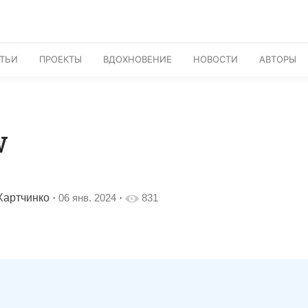
АТЬИ
ПРОЕКТЫ
ВДОХНОВЕНИЕ
НОВОСТИ
АВТОРЫ
w
Хартчинко
·
06 янв. 2024
·
831