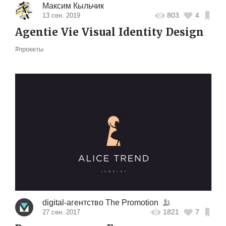
Максим Кыльчик
803
4
13 сен. 2019
Agentie Vie Visual Identity Design
#проекты
digital-агентство The Promotion
1821
7
27 сен. 2017