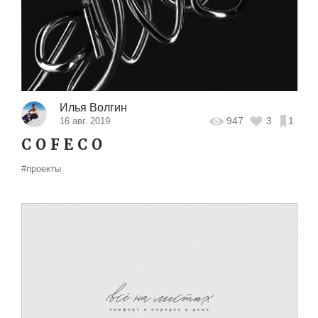
Илья Волгин
947
3
1
16 авг. 2019
С O F E C O
#проекты