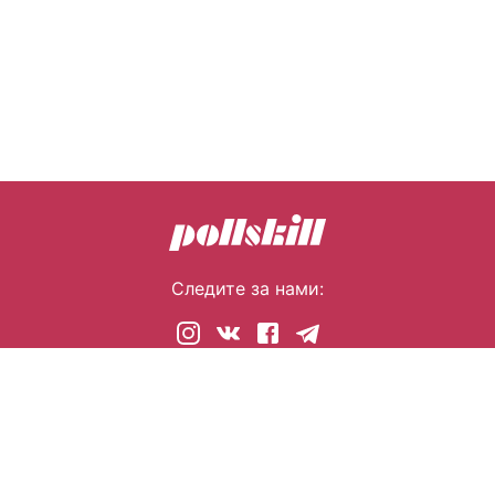
Следите за нами:
© 2026 pollskill.com Все права защищены.
i@pllsll.com
Политика конфиденциальности
Правообладателям
О сайте
Помощь