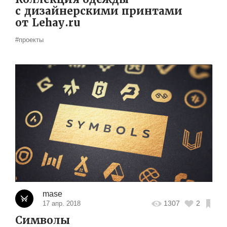
с дизайнерскими принтами
от Lehay.ru
#проекты
mase
1307
2
17 апр. 2018
Символы