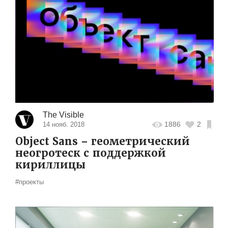
The Visible
1886
2
14 нояб. 2018
Object Sans – геометрический
неогротеск с поддержкой
кириллицы
#проекты