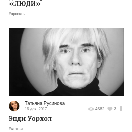
«ЛЮДИ»
#проекты
Татьяна Русинова
4682
3
16 дек. 2017
Энди Уорхол
#статьи