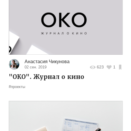
Анастасия Чикунова
623
1
02 сен. 2019
"ОКО". Журнал о кино
#проекты