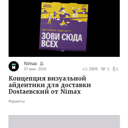
Nimax
2805
1
1
07 мая. 2019
Концепция визуальной
айдентики для доставки
Dostaевский от Nimax
#проекты