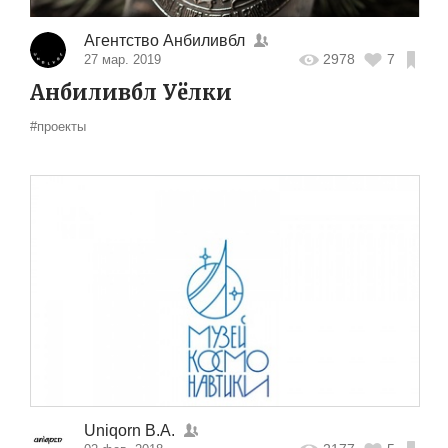
Агентство Анбиливбл
2978
7
27 мар. 2019
Анбиливбл Уёлки
#проекты
Uniqorn B.A.