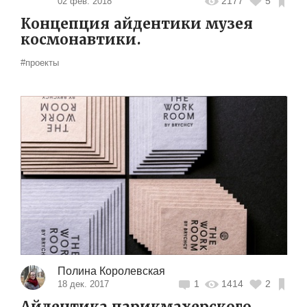
2177
5
02 фев. 2018
Концепция айдентики музея
космонавтики.
#проекты
Полина Королевская
1
1414
2
18 дек. 2017