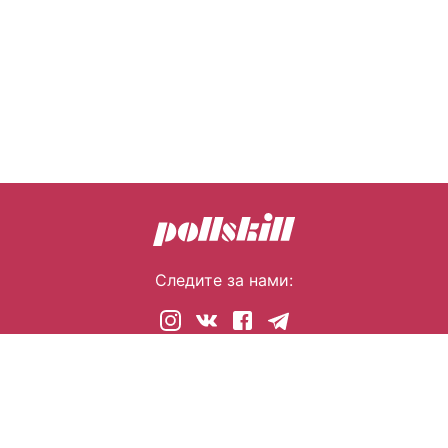
Следите за нами:
© 2026 pollskill.com Все права защищены.
i@pllsll.com
Политика конфиденциальности
Правообладателям
О сайте
Помощь