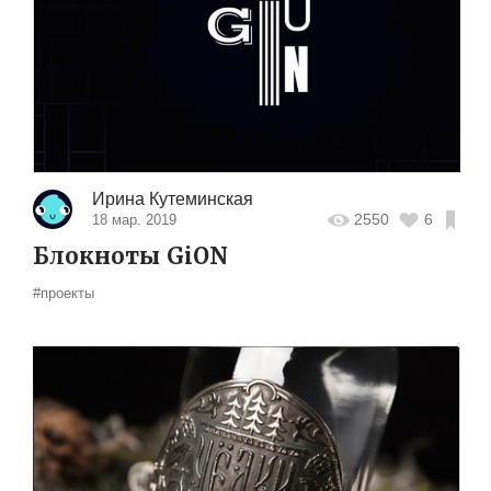
Ирина Кутеминская
2550
6
18 мар. 2019
Блокноты GiON
#проекты