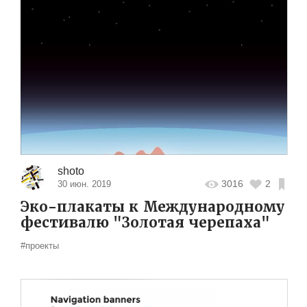
shoto
3016
2
30 июн. 2019
Эко-плакаты к Международному
фестивалю "Золотая черепаха"
#проекты