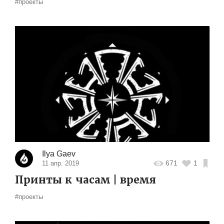
#проекты
Ilya Gaev
671
1
11 апр. 2019
Принты к часам | время
#проекты