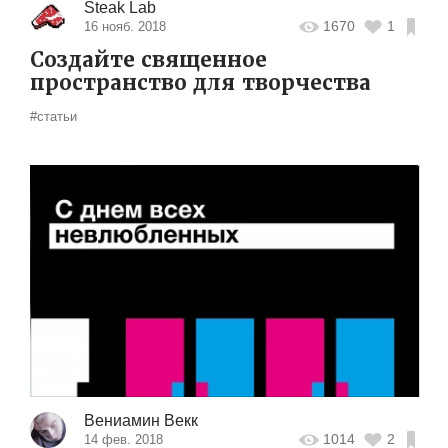
Steak Lab
1670
1
16 нояб. 2018
Создайте священное
пространство для творчества
#статьи
Вениамин Векк
1014
2
14 фев. 2018