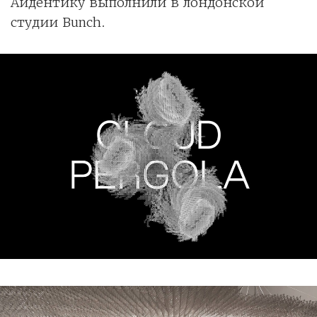
Айдентику выполнили в лондонской
студии Bunch.