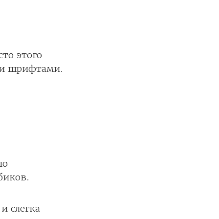
сто этого
ми шрифтами.
но
убиков.
и слегка