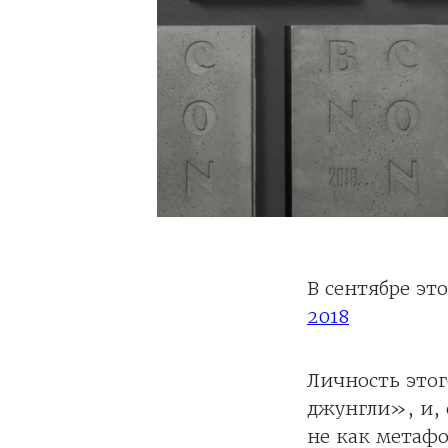
В сентябре эт
2018
Личность это
джунгли», и, 
не как метафо