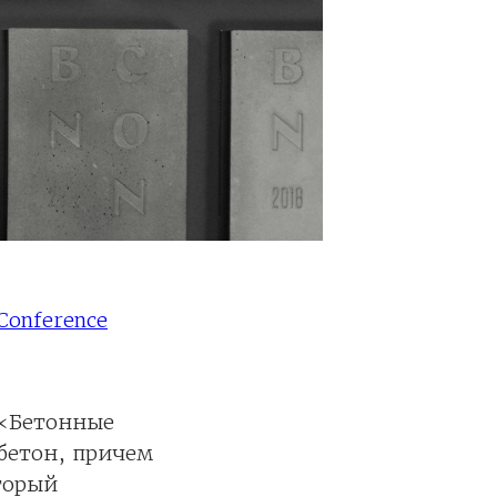
Conference
 «Бетонные
 бетон, причем
торый