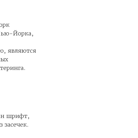
орк
Нью-Йорка,
о, являются
ных
теринга.
ин шрифт,
 засечек.