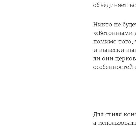
объединяет в
Никто не буд
«Бетонными д
помимо того,
и вывески выг
ли они церков
особенностей 
Для стиля ко
а использоват