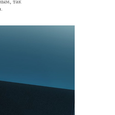
ным, так
.