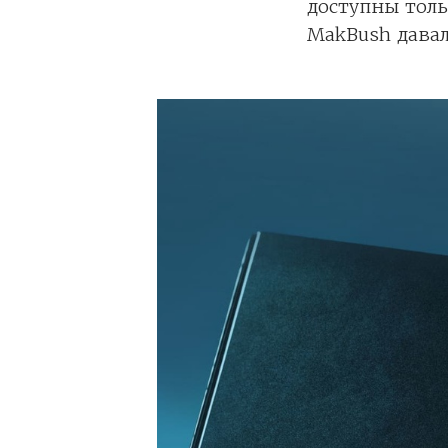
доступны толь
MakBush давал