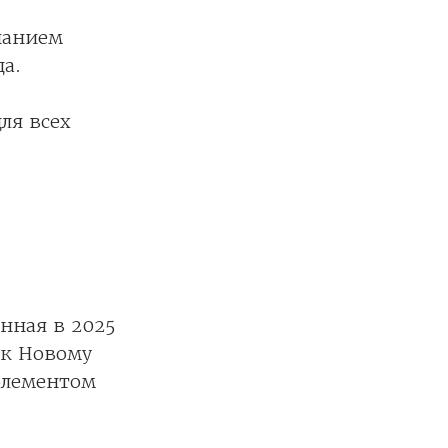
нанием
а.
ля всех
енная в 2025
 к Новому
элементом