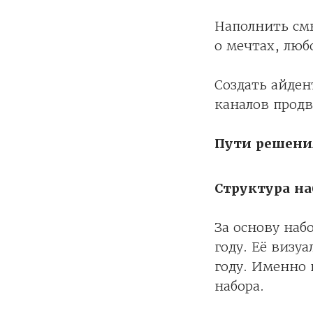
Наполнить смы
о мечтах, люб
Создать айден
каналов продв
Пути решени
Структура на
За основу наб
году. Её визу
году. Именно
набора.