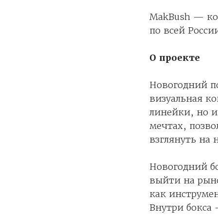
MakBush — ко
по всей Росси
О проекте
Новогодний п
визуальная ко
линейки, но и
мечтах, позво
взглянуть на 
Новогодний бо
выйти на рын
как инструмен
Внутри бокса 