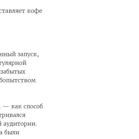
ставляет кофе
нный запуск,
егулярной
 забытых
юбопытством
 — как способ
тривался
й аудитории.
а были