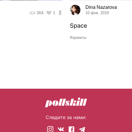
Dina Nazarova
364
1
10 фев. 2018
Space
#проекты
Следите за нами: