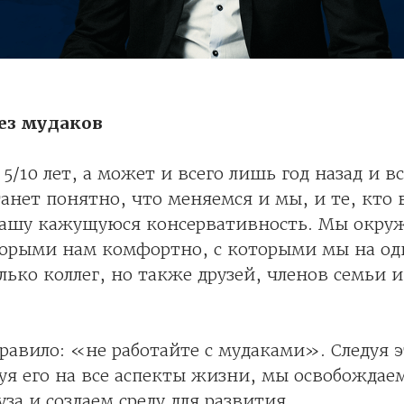
ез мудаков
 5/10 лет, а может и всего лишь год назад и 
анет понятно, что меняемся и мы, и те, кто в
нашу кажущуюся консервативность. Мы окруж
торыми нам комфортно, с которыми мы на одн
олько коллег, но также друзей, членов семьи 
правило: «не работайте с мудаками». Следуя 
уя его на все аспекты жизни, мы освобождаем
уза и создаем среду для развития.