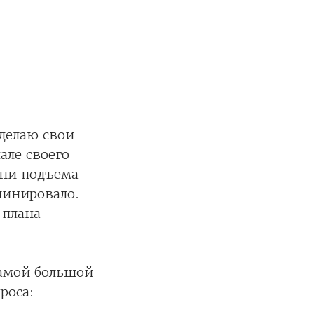
делаю свои
але своего
ени подъема
линировало.
 плана
самой большой
роса: