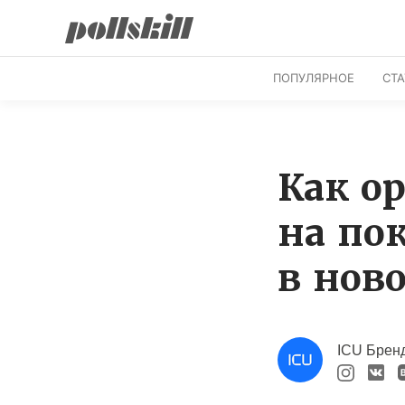
ПОПУЛЯРНОЕ
СТ
Как о
на по
в нов
ICU Бренд