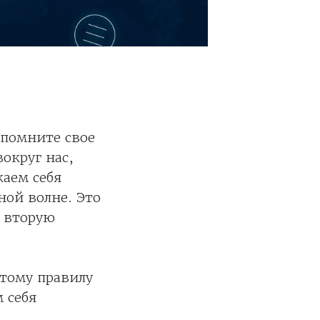
вспомните свое
округ нас,
аем себя
ой волне. Это
и вторую
этому правилу
 себя