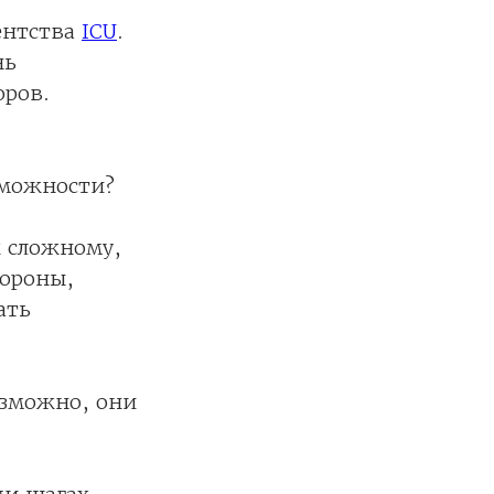
ентства
ICU
.
нь
оров.
зможности?
к сложному,
тороны,
ать
озможно, они