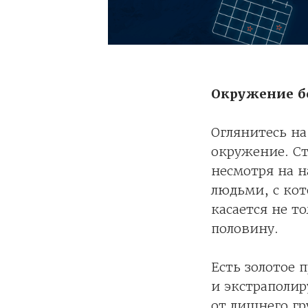
Окружение б
Оглянитесь на
окружение. Ст
несмотря на 
людьми, с ко
касается не т
половину.
Есть золотое 
и экстраполир
от лишнего гр