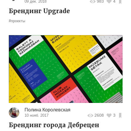
983
4
09 дек. 2018
Брендинг Upgrade
#проекты
Полина Королевская
2608
3
10 нояб. 2017
Брендинг города Дебрецен