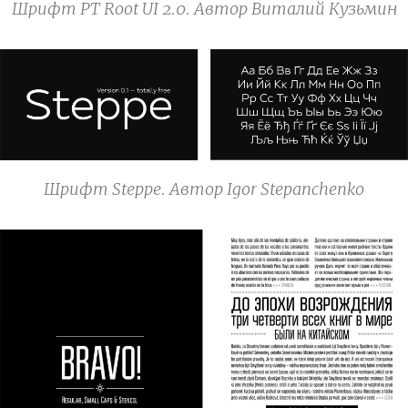
Шрифт PT Root UI 2.0. Автор Виталий Кузьмин
Шрифт Steppe. Автор Igor Stepanchenko