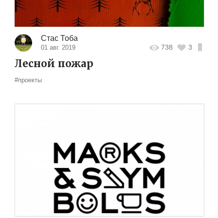
Стас Тоба
738
3
01 авг. 2019
Лесной пожар
#проекты