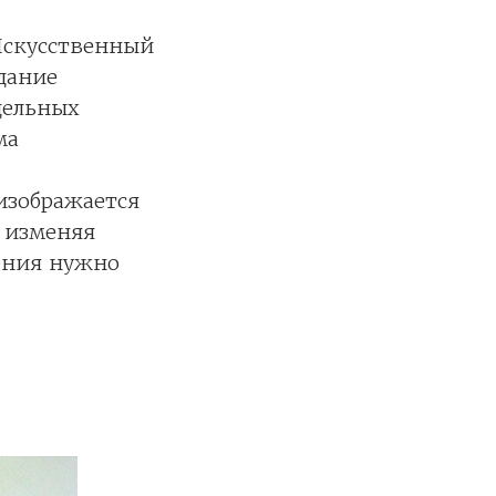
Искусственный
дание
дельных
ма
изображается
е изменяя
ления нужно