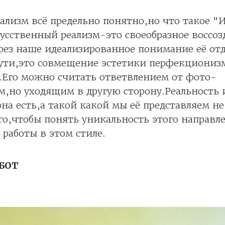
ализм всё предельно понятно,но что такое "
усственный реализм-это своеобразное воссоз
рез наше идеализированное понимание её от
сути,это совмещение эстетики перфекциониз
.Его можно считать ответвлением от фото-
м,но уходящим в другую сторону.Реальность 
она есть,а такой какой мы её представляем н
го,чтобы понять уникальность этого направ
 работы в этом стиле.
БОТ