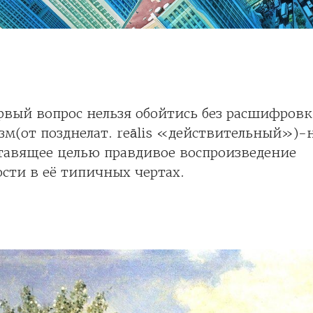
рвый вопрос нельзя обойтись без расшифров
зм(от позднелат. reālis «действительный»)-
ставящее целью правдивое воспроизведение
сти в её типичных чертах.