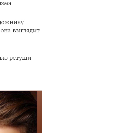
изма
удожнику
 она выглядит
щью ретуши