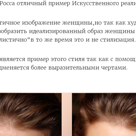
 Росса отличный пример Искусственного реал
стичное изображение женщины,но так как х
зобразить идеализированный образ женщины
листично"в то же время это и не стилизация.
является пример этого стиля так как с помо
дменяется более выразительными чертами.