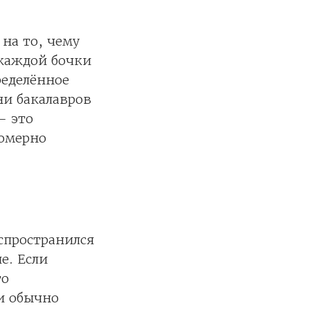
на то, чему
 каждой бочки
ределённое
ни бакалавров
- это
номерно
аспространился
е. Если
то
ии обычно