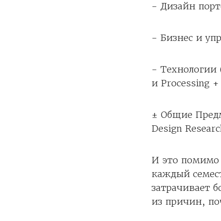
- Дизайн пор
- Бизнес и уп
- Технологии (
и Processing +
± Общие Пред
Design Resear
И это помимо
каждый семест
затрачивает б
из причин, по