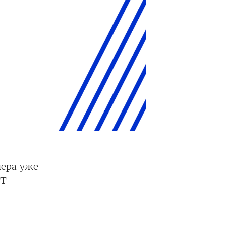
нера уже
ЕТ