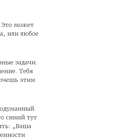
. Это может
а, или любое
зные задачи.
ение. Тебя
хочешь этим
Продуманный
то синий тут
ить: „Ваша
ценности