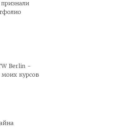
 признали
ртфолио
W Berlin -
к моих курсов
зайна