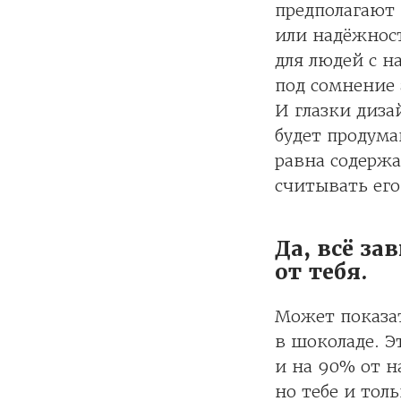
предполагают 
или надёжност
для людей с н
под сомнение
И глазки диза
будет продума
равна содержа
считывать его
Да, всё за
от тебя.
Может показать
в шоколаде. Э
и на 90% от н
но тебе и тол