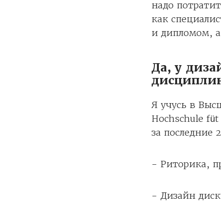
надо потратит
как специалис
и дипломом, а
Да, у диз
дисципли
Я учусь в Выс
Hochschule füt
за последние 2
- Риторика, п
- Дизайн диск