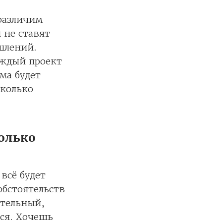
 различим
 не ставят
шлений.
аждый проект
ма будет
сколько
только
 всё будет
обстоятельств
ательный,
ься. Хочешь