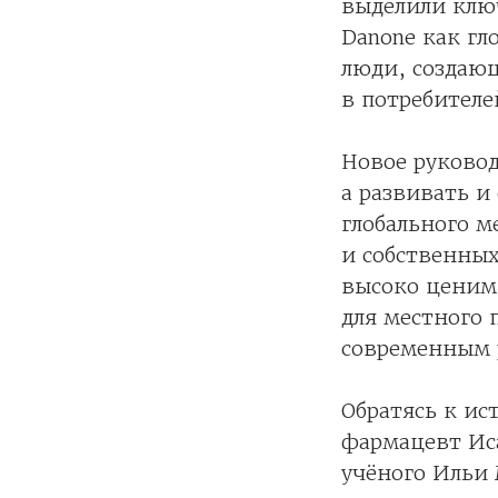
выделили ключ
Danone как гл
люди, создаю
в потребителе
Новое руковод
а развивать и
глобального м
и собственных
высоко ценим
для местного 
современным 
Обратясь к ис
фармацевт Иса
учёного Ильи