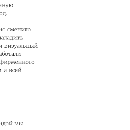
енную
од.
но сменило
наладить
ни визуальный
аботали
 фирменного
 и всей
андой мы