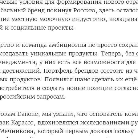
евые условия для формирования нового обра
обальный бренд покинул Россию, здесь остало
щие местную молочную индустрию, вкладыв
й и социальные проекты.
ство и команда амбициозны не просто сохран
 создавать уникальные продукты. Теперь, без
енеджмента, у них есть все возможности дл
 достижений. Портфель брендов состоит из 
ых продуктов. Появился шанс сделать их ещё
потребителя и создать новые позиции согласн
российским запросам.
токам Danone, мы узнали, что основатель ком
ак Карассо, вдохновлялся исследованиями ру
 Мечникова, который первым доказал пользу