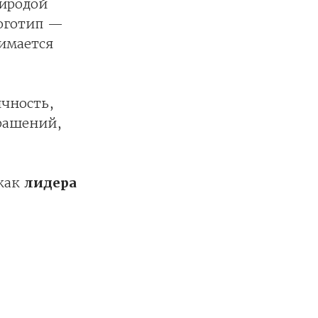
риродой
Логотип —
имается
чность,
рашений,
 как
лидера