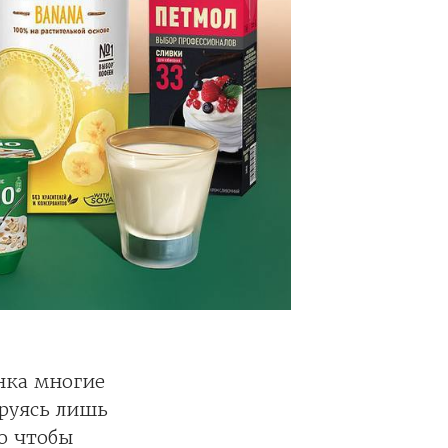
нка многие
руясь лишь
о чтобы