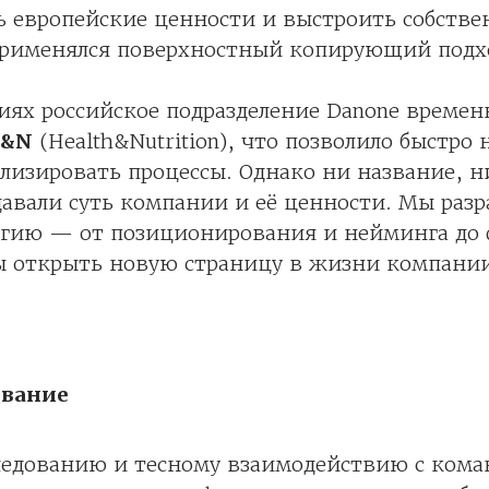
ь европейские ценности и выстроить собств
рименялся поверхностный копирующий подх
иях российское подразделение Danone времен
&N
(Health&Nutrition), что позволило быстро 
илизировать процессы. Однако ни название, 
давали суть компании и её ценности. Мы разр
егию — от позиционирования и нейминга до
ы открыть новую страницу в жизни компании
вание
следованию и тесному взаимодействию с ком