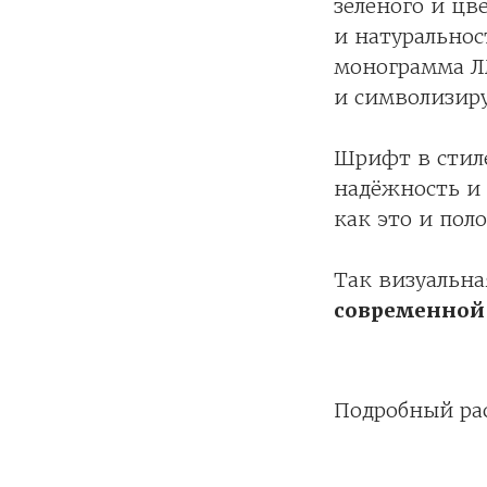
зелёного и цв
и натуральнос
монограмма Л
и символизиру
Шрифт в стил
надёжность и
как это и пол
Так визуальна
современной
Подробный ра