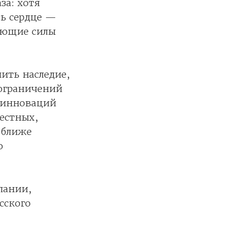
за: хотя
сь сердце —
ающие силы
ить наследие,
 ограничений
я инноваций
честных,
 ближе
о
пании,
сского