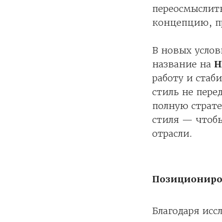
переосмыслит
концепцию, п
В новых услов
название на
H
работу и стаб
стиль не пере
полную страт
стиля — чтоб
отрасли.
Позициониро
Благодаря ис