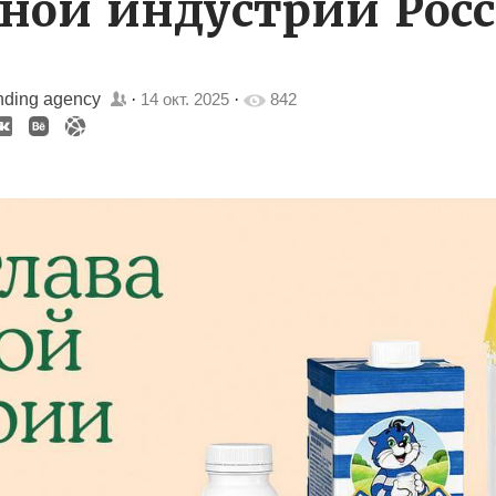
ной индустрии Росс
nding agency
·
14 окт. 2025
·
842