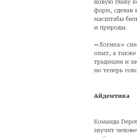
новую главу 
форм, сделав 
масштабы бизн
и природы.
«Логика» симв
опыт, а такж
традиции и за
но теперь гов
Айдентика
Команда Depot
звучит челове