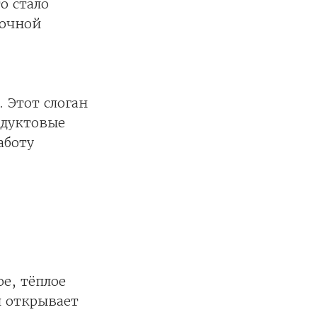
о стало
лочной
. Этот слоган
одуктовые
аботу
е, тёплое
я открывает