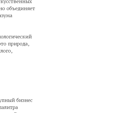
скусственных
но объединяет
азума
нологический
то природа,
лого,
рупный бизнес
палитра