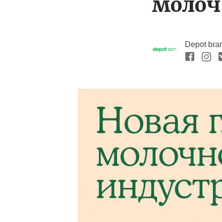
молоч
Depot bra