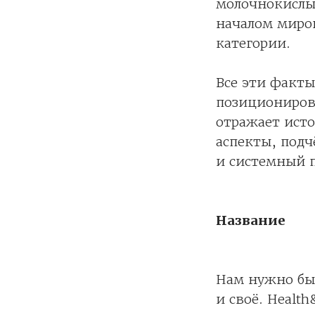
молочнокислых
началом миров
категории.
Все эти факт
позициониро
отражает исто
аспекты, подч
и системный 
Название
Нам нужно был
и своё. Healt