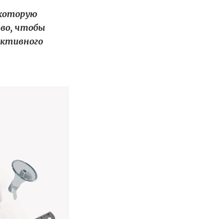
 которую
тво, чтобы
ективного