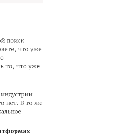
ой поиск
аете, что уже
то
ь то, что уже
 индустрии
о нет. В то же
кальное.
латформах