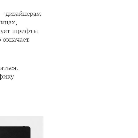
 — дизайнерам
ницах,
ьзует шрифты
 означает
аться.
афику