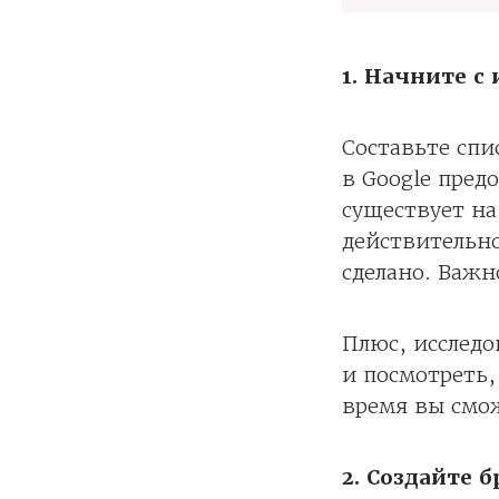
1. Начните с
Составьте спи
в Google пред
существует на
действительно
сделано. Важно
Плюс, исслед
и посмотреть,
время вы смож
2. Создайте 