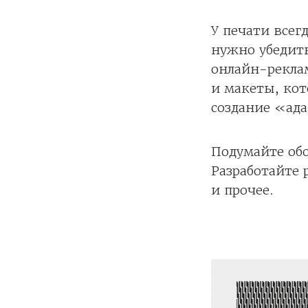
У печати всег
нужно убедить
онлайн-реклам
и макеты, кот
создание «ада
Подумайте обо
Разработайте 
и прочее.