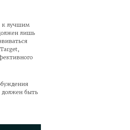
т к лучшим
 должен лишь
звиваться
Target,
ффективного
обуждения
 должен быть