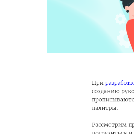
При
разработк
созданию руко
прописываются
палитры.
Рассмотрим п
погрузиться в