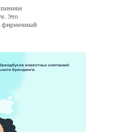
мпаниям
к. Это
и, фирменный