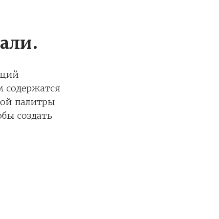
али.
аций
м содержатся
вой палитры
обы создать