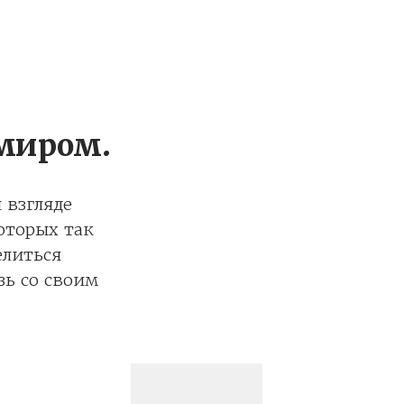
 миром.
 взгляде
оторых так
елиться
зь со своим