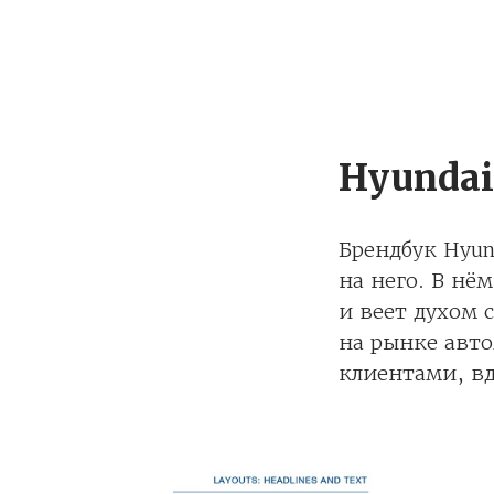
Hyunda
Брендбук Hyun
на него. В нё
и веет духом
на рынке авто
клиентами, вд