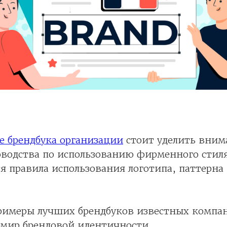
е брендбука организации
стоит уделить вним
водства по использованию фирменного стиля
 правила использования логотипа, паттерна
римеры лучших брендбуков известных компа
 мир брендовой идентичности.