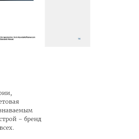
рии,
етовая
узнаваемым
строй – бренд
всех.