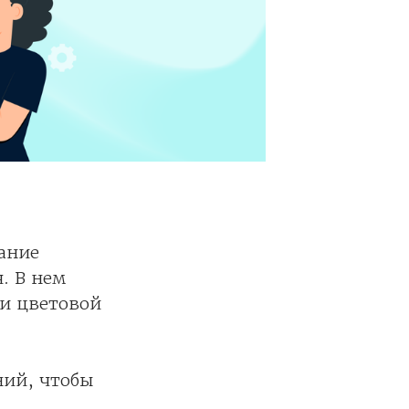
ание
. В нем
 и цветовой
ний, чтобы