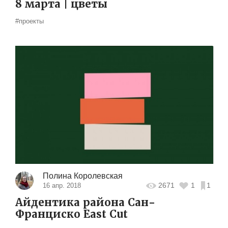
8 марта | цветы
#проекты
Полина Королевская
2671
1
1
16 апр. 2018
Айдентика района Сан-
Франциско East Cut