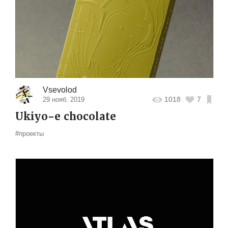
Vsevolod
1018
7
29 нояб. 2019
Ukiyo-е chocolate
#проекты