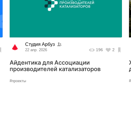
Студия Арбуз
196
2
22 апр. 2026
t
Айдентика для Ассоциации
производителей катализаторов
#проекты