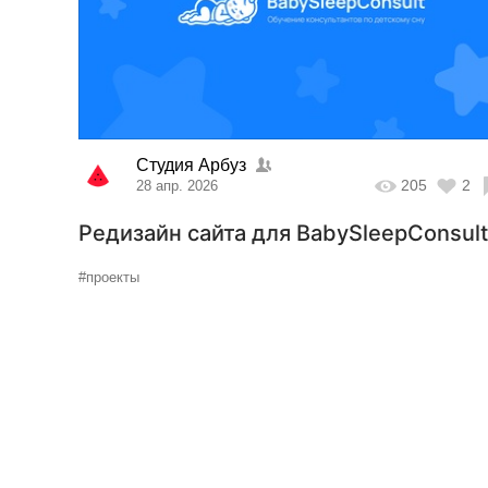
Студия Арбуз
205
2
28 апр. 2026
Редизайн сайта для BabySleepConsul
#проекты